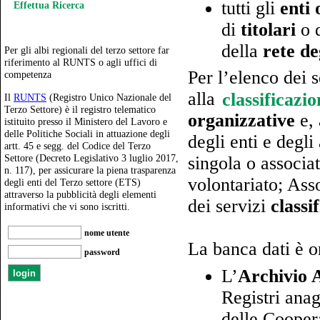
tutti gli
enti 
Effettua Ricerca
di
titolari
o 
della
rete de
Per gli albi regionali del terzo settore far
riferimento al RUNTS o agli uffici di
Per l’elenco dei s
competenza
alla
classificazi
Il
RUNTS
(Registro Unico Nazionale del
Terzo Settore) è il registro telematico
organizzative
e, 
istituito presso il Ministero del Lavoro e
delle Politiche Sociali in attuazione degli
degli enti e degli
artt. 45 e segg. del Codice del Terzo
Settore (Decreto Legislativo 3 luglio 2017,
singola o associa
n. 117), per assicurare la piena trasparenza
volontariato; Asso
degli enti del Terzo settore (ETS)
attraverso la pubblicità degli elementi
dei servizi
classi
informativi che vi sono iscritti.
nome utente
La banca dati è o
password
L’
Archivio 
Registri anag
delle Coopera