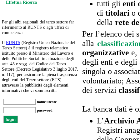
tutti gli
enti 
Effettua Ricerca
di
titolari
o 
della
rete de
Per gli albi regionali del terzo settore far
riferimento al RUNTS o agli uffici di
Per l’elenco dei s
competenza
alla
classificazi
Il
RUNTS
(Registro Unico Nazionale del
Terzo Settore) è il registro telematico
organizzative
e, 
istituito presso il Ministero del Lavoro e
delle Politiche Sociali in attuazione degli
degli enti e degli
artt. 45 e segg. del Codice del Terzo
Settore (Decreto Legislativo 3 luglio 2017,
singola o associa
n. 117), per assicurare la piena trasparenza
volontariato; Asso
degli enti del Terzo settore (ETS)
attraverso la pubblicità degli elementi
dei servizi
classi
informativi che vi sono iscritti.
nome utente
La banca dati è o
password
L’
Archivio 
Registri anag
delle Coopera